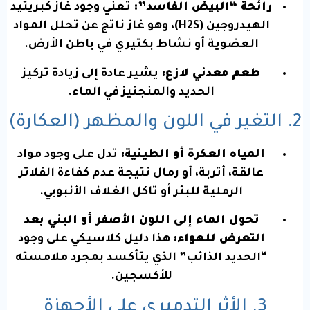
رائحة “البيض الفاسد”:
تعني وجود غاز كبريتيد
الهيدروجين (
S
2
H
)، وهو غاز ناتج عن تحلل المواد
العضوية أو نشاط بكتيري في باطن الأرض.
طعم معدني لازع:
يشير عادة إلى زيادة تركيز
الحديد والمنجنيز في الماء.
2. التغير في اللون والمظهر (العكارة)
المياه العكرة أو الطينية:
تدل على وجود مواد
عالقة، أتربة، أو رمال نتيجة عدم كفاءة الفلاتر
الرملية للبئر أو تآكل الغلاف الأنبوبي.
تحول الماء إلى اللون الأصفر أو البني بعد
التعرض للهواء:
هذا دليل كلاسيكي على وجود
“الحديد الذائب” الذي يتأكسد بمجرد ملامسته
للأكسجين.
3. الأثر التدميري على الأجهزة