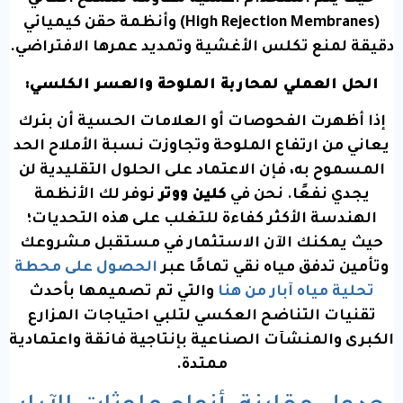
(High Rejection Membranes) وأنظمة حقن كيميائي
دقيقة لمنع تكلس الأغشية وتمديد عمرها الافتراضي.
الحل العملي لمحاربة الملوحة والعسر الكلسي:
إذا أظهرت الفحوصات أو العلامات الحسية أن بئرك
يعاني من ارتفاع الملوحة وتجاوزت نسبة الأملاح الحد
المسموح به، فإن الاعتماد على الحلول التقليدية لن
يجدي نفعًا. نحن في
كلين ووتر
نوفر لك الأنظمة
الهندسة الأكثر كفاءة للتغلب على هذه التحديات؛
حيث يمكنك الآن الاستثمار في مستقبل مشروعك
وتأمين تدفق مياه نقي تمامًا عبر
الحصول على محطة
تحلية مياه آبار من هنا
والتي تم تصميمها بأحدث
تقنيات التناضح العكسي لتلبي احتياجات المزارع
الكبرى والمنشآت الصناعية بإنتاجية فائقة واعتمادية
ممتدة.