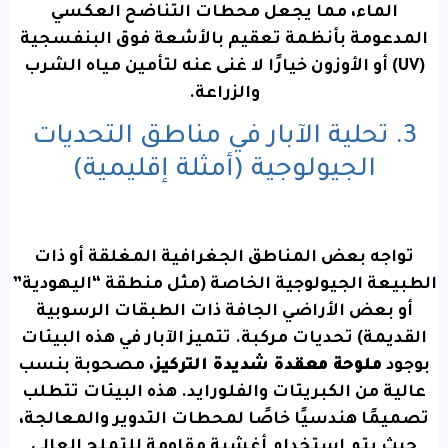
الماء، مما يجعل محطات التناضح العكسي
المدعومة بأنظمة تعقيم بالأشعة فوق البنفسجية
(UV) أو الأوزون خيارًا لا غنى عنه لتأمين مياه الشرب
والزراعة.
3. تحلية الآبار في مناطق التحديات
الجيولوجية (أمثلة إقليمية)
تواجه بعض المناطق الجغرافية المغلقة أو ذات
الطبيعة الجيولوجية الخاصة (مثل منطقة “اليهودية”
أو بعض الأراضي الجافة ذات الطبقات الرسوبية
القديمة) تحديات مركبة. تتميز الآبار في هذه البيئات
بوجود
ملوحة معقدة شديدة التركيز
، مصحوبة بنسب
عالية من الكبريتات والفلورايد. هذه البيئات تتطلب
تصميمًا هندسيًا خاصًا لمحطات التدوير والمعالجة،
حيث يتم استخدام أغشية مقاومة للتملح العالي