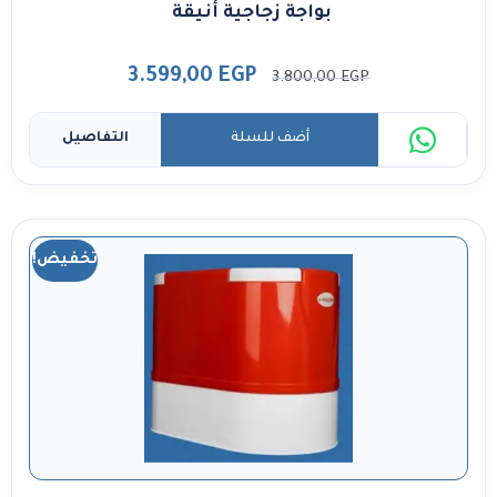
بواجة زجاجية أنيقة
3.599,00
EGP
3.800,00
EGP
أضف للسلة
التفاصيل
تخفيض!