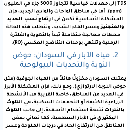
TDS إلى معدلات قياسية تتجاوز
5000
جزء في المليون
(ppm). أما في مناطق الواحات والوادي الجديد، فإن
المشكلة الأساسية تكمن في
ارتفاع نسب الحديد
والمنجنيز
وعسر الماء الشديد. وتتطلب هذه الحالة
محطات معالجة متكاملة تبدأ بالتهوية والفلترة
الرملية وتنتهي بوحدات التناضح العكسي (RO).
2. مياه الآبار في السودان: حوض
النوبة والتحديات البيولوجية
يمتلك السودان مخزونًا هائلاً من المياه الجوفية (مثل
حوض النوبة الارتوازي). ومع ذلك، فإن المشكلة الأبرز
في العديد من المناطق، خاصة القريبة من الأنشطة
الزراعية الكثيفة أو التجمعات السكنية، هي
التلوث
بالنترات
نتيجة استخدام الأسمدة، إلى جانب
التلوث
البكتيري
في الآبار السطحية. كما تعاني بعض
المناطق من الارتفاع الحاد في درجات الملوحة وعسر