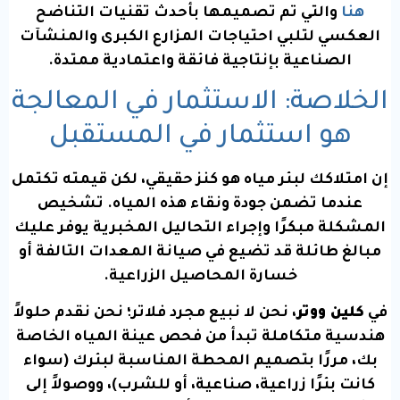
هنا
والتي تم تصميمها بأحدث تقنيات التناضح
العكسي لتلبي احتياجات المزارع الكبرى والمنشآت
الصناعية بإنتاجية فائقة واعتمادية ممتدة.
الخلاصة: الاستثمار في المعالجة
هو استثمار في المستقبل
إن امتلاكك لبئر مياه هو كنز حقيقي، لكن قيمته تكتمل
عندما تضمن جودة ونقاء هذه المياه. تشخيص
المشكلة مبكرًا وإجراء التحاليل المخبرية يوفر عليك
مبالغ طائلة قد تضيع في صيانة المعدات التالفة أو
خسارة المحاصيل الزراعية.
في
كلين ووتر
، نحن لا نبيع مجرد فلاتر؛ نحن نقدم حلولاً
هندسية متكاملة تبدأ من فحص عينة المياه الخاصة
بك، مررًا بتصميم المحطة المناسبة لبئرك (سواء
كانت بئرًا زراعية، صناعية، أو للشرب)، ووصولاً إلى