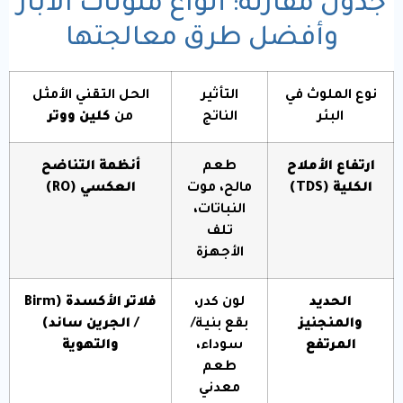
جدول مقارنة: أنواع ملوثات الآبار
وأفضل طرق معالجتها
نوع الملوث في
التأثير
الحل التقني الأمثل
البئر
الناتج
من
كلين ووتر
ارتفاع الأملاح
طعم
أنظمة التناضح
الكلية (TDS)
مالح، موت
العكسي (RO)
النباتات،
تلف
الأجهزة
الحديد
لون كدر،
فلاتر الأكسدة (Birm
والمنجنيز
بقع بنية/
/ الجرين ساند)
المرتفع
سوداء،
والتهوية
طعم
معدني