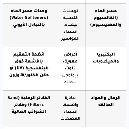
عسر الماء
ترسبات
وحدات عسر الماء
(الكالسيوم
كلسية
(Water Softeners)
والمغنيسيوم)
بيضاء،
بالتبادل الأيوني
انسداد
المواسير
البكتيريا
أمراض
أنظمة التعقيم
والميكروبات
معوية،
بالأشعة فوق
تلوث
البنفسجية (UV) أو
بيولوجي
حقن الكلور/الأوزون
للمياه
الرمال والمواد
عكارة
الفلاتر الرملية (Sand
العالقة
واضحة،
Filters) وفلاتر
انسداد
الشوائب العالية
المضخات