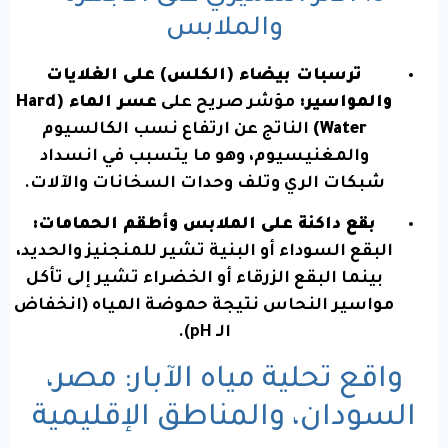
والملابس
ترسبات بيضاء (الكلس) على الغلايات
والمواسير:
مؤشر صريح على
عسر الماء (Hard
Water)
الناتج عن ارتفاع نسب الكالسيوم
والمغنيسيوم، وهو ما يتسبب في انسداد
شبكات الري وتلف وحدات السخانات والآلات.
بقع داكنة على الملابس وأطقم الحمامات:
البقع السوداء أو البنية تشير للمنجنيز والحديد،
بينما البقع الزرقاء أو الخضراء تشير إلى تأكل
مواسير النحاس نتيجة حموضة المياه (انخفاض
الـ pH).
واقع تحلية مياه الآبار: مصر،
السودان، والمناطق الإقليمية