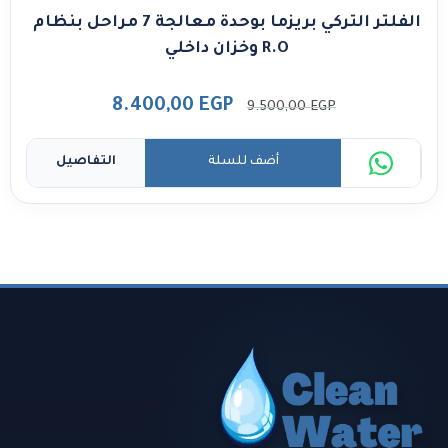
الفلتر التركي بريزما بوحدة معالجة 7 مراحل بنظام
R.O وخزان داخلي
8.400,00
EGP
9.500,00
EGP
أضف للسلة
التفاصيل