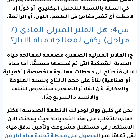
الأقل سنويًا
بالنسبة للمكونات الكيميائية، ومرتين
في السنة بالنسبة للتحليل البكتيري، أو فورًا إذا
لاحظت أي تغير مفاجئ في الطعم، اللون، أو الرائحة.
س4: هل الفلتر المنزلي العادي (7
مراحل) يكفي لمعالجة مياه الآبار؟
ج:
الفلاتر المنزلية الصغيرة مصممة لمعالجة مياه
البلدية الشبكية التي تم فحصها مسبقًا. أما مياه
الآبار، فتحتاج إلى
محطات معالجة متخصصة (تكميلية
أو صناعية)
بناءً على حجم الإنتاج ونسبة الملوحة
والعكارة، لأن الفلاتر الصغيرة ستتعرض للتلف
والانسداد السريع جدًا.
نحن في
كلين ووتر
نوفر لك الأنظمة الهندسة الأكثر
كفاءة للتغلب على هذه التحديات؛ حيث يمكنك الآن
الاستثمار في مستقبل مشروعك وتأمين تدفق مياه
نقي تمامًا عبر
الحصول على محطة تحلية مياه آبار من