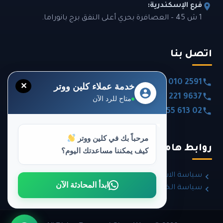
فرع الإسكندرية:
1 ش 45 – العصافرة بحري أعلى النفق برج بانوراما.
اتصل بنا
0020 101 010 2591
خدمة عملاء كلين ووتر
✕
0020 120 221 9637
متاح للرد الآن
0020 355 613 02
مرحباً بك في كلين ووتر
روابط هامة
كيف يمكننا مساعدتك اليوم؟
سياسة الاسترداد والإرجاع
ابدأ المحادثة الآن
سياسة الخصوصية