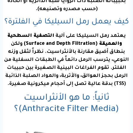
بحبيباته الصلبة ذات الزوايا شبه الدائرية أو الحادة
(حسب مصدره وتصنيعه).
كيف يعمل رمل السيليكا في الفلترة؟
يعتمد رمل السيليكا على آلية
التصفية السطحية
والعميقة (Surface and Depth Filtration)
ولكن
بنطاق أضيق مقارنة بالأنثراسيت. نظراً لثقل وزنه
النوعي، يترسب الرمل دائماً في الطبقات السفلية من
الفلتر. تقوم الفراغات البينية الصغيرة بين حبيبات
الرمل بحجز العوالق، والأتربة، والمواد الصلبة الذائبة
(TSS) بدقة عالية تصل إلى أحجام ميكرونية صغيرة.
ثانياً: ما هو الأنثراسيت
(Anthracite Filter Media)؟