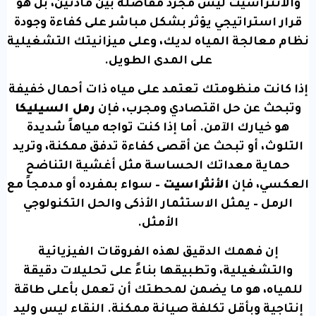
والأنثراسيت ليس مجرد مفاضلة بين مادتين، بل هو
قرار استراتيجي يؤثر بشكل مباشر على كفاءة وجودة
نظام معالجة المياه لديك، وعلى ميزانيتك التشغيلية
على المدى الطويل.
إذا كانت منظومتك تعتمد على مياه ذات أحمال خفيفة
وتبحث عن حل اقتصادي ومجرب، فإن
رمل السيليكا
هو خيارك الآمن. أما إذا كنت تواجه مياهاً شديدة
التلوث، أو تبحث عن أقصى كفاءة تدفق ممكنة، وتريد
حماية معداتك الحساسة مثل أغشية التناضح
العكسي، فإن
الأنثراسيت
– سواء بمفرده أو مدمجاً مع
الرمل – يمثل الاستثمار الأذكى والحل التكنولوجي
الأمثل.
إن فهمك الدقيق لهذه الفروقات الفيزيائية
والتشغيلية، وتطبيقها بناءً على تحليلات دقيقة
للمياه، هو ما يضمن لمحطتك أن تعمل بأعلى طاقة
إنتاجية وبأقل تكلفة صيانة ممكنة. النقاء ليس وليد