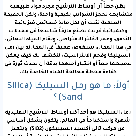
يظن خطأً أن أوساط الترشيح مجرد مواد طبيعية
متشابهة تحجز الشوائب بكيفية واحدة، ولكن الحقيقة
العلمية تثبت أن لكل مادة خصائص فيزيائية
وكيميائية فريدة تصنع فارقاً شاسعاً في معدلات
التدفق، وعمر الفلتر الافتراضي، ونقاء المياه النهائي.
في هذا المقال، سنغوص عميقاً في المقارنة بين رمل
السيليكا وفحم الأنثراسيت، لنكشف لك كيف يمكن
لدمجهما معاً أو اختيار أحدهما بدقة أن يحدث ثورة في
كفاءة محطة معالجة المياه الخاصة بك.
أولاً: ما هو رمل السيليكا (Silica
Sand)؟
رمل السيليكا هو أحد أكثر أوساط الترشيح التقليدية
شهرة واستخداماً في العالم. يتكون بشكل أساسي
من مركب ثاني أكسيد السيليكون (
2
O
i
S
)، ويتميز