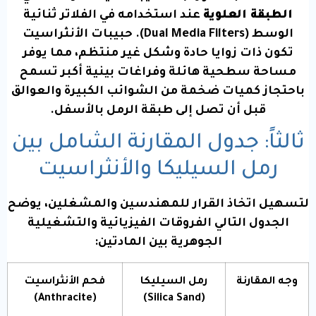
الطبقة العلوية
عند استخدامه في الفلاتر ثنائية
الوسط (Dual Media Filters). حبيبات الأنثراسيت
تكون ذات زوايا حادة وشكل غير منتظم، مما يوفر
مساحة سطحية هائلة وفراغات بينية أكبر تسمح
باحتجاز كميات ضخمة من الشوائب الكبيرة والعوالق
قبل أن تصل إلى طبقة الرمل بالأسفل.
ثالثاً: جدول المقارنة الشامل بين
رمل السيليكا والأنثراسيت
لتسهيل اتخاذ القرار للمهندسين والمشغلين، يوضح
الجدول التالي الفروقات الفيزيائية والتشغيلية
الجوهرية بين المادتين:
وجه المقارنة
رمل السيليكا
فحم الأنثراسيت
(Anthracite)
(Silica Sand)