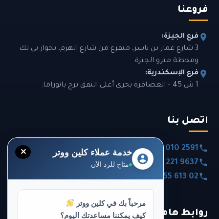
فروعنا
فرع الجيزة:
3 شارع عمار بن ياسر، متفرع من شارع الهرم، بجوار بي تك
ومحطة مترو الجيزة.
فرع الإسكندرية:
1 ش 45 – العصافرة بحري أعلى النفق برج بانوراما.
اتصل بنا
0020 101 010 2591
خدمة عملاء كلين ووتر
✕
0020 120 221 9637
متاح للرد الآن
0020 355 613 02
مرحباً بك في كلين ووتر
روابط هامة
كيف يمكننا مساعدتك اليوم؟