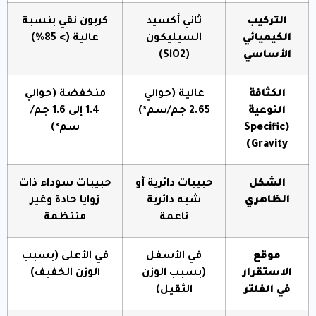
التركيب
ثاني أكسيد
كربون نقي بنسبة
الكيميائي
السيليكون
عالية (> 85%)
الأساسي
(
2
O
i
S
)
الكثافة
عالية (حوالي
منخفضة (حوالي
النوعية
2.65 جم/سم³)
1.4 إلى 1.6 جم/
(Specific
سم³)
Gravity)
الشكل
حبيبات دائرية أو
حبيبات سوداء ذات
الظاهري
شبه دائرية
زوايا حادة وغير
ناعمة
منتظمة
موقع
في الأسفل
في الأعلى (بسبب
الاستقرار
(بسبب الوزن
الوزن الخفيف)
في الفلتر
الثقيل)