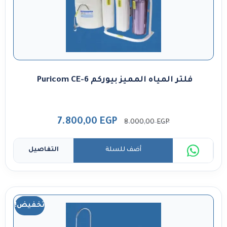
فلتر المياه المميز بيوركم Puricom CE-6
7.800,00
EGP
8.000,00
EGP
أضف للسلة
التفاصيل
تخفيض!