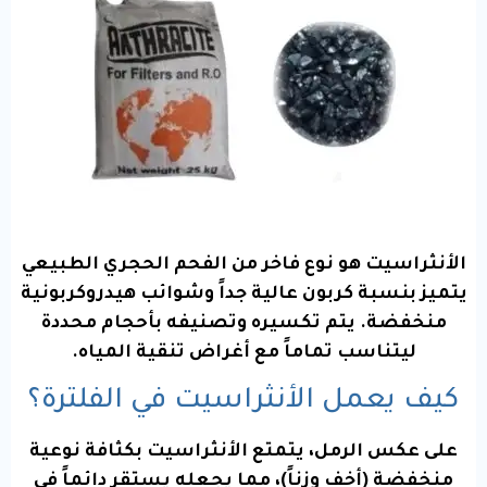
الأنثراسيت هو نوع فاخر من الفحم الحجري الطبيعي
يتميز بنسبة كربون عالية جداً وشوائب هيدروكربونية
منخفضة. يتم تكسيره وتصنيفه بأحجام محددة
ليتناسب تماماً مع أغراض تنقية المياه.
كيف يعمل الأنثراسيت في الفلترة؟
على عكس الرمل، يتمتع الأنثراسيت بكثافة نوعية
منخفضة (أخف وزناً)، مما يجعله يستقر دائماً في