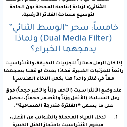
الثنائي):
لزيادة إنتاجية المحطة دون الحاجة
لتوسيع مساحة الفلاتر الأرضية.
خامساً: سحر “الوسط الثنائي”
(Dual Media Filter) ولماذا
يدمجهما الخبراء؟
إذا كان الرمل ممتازاً للجزئيات الدقيقة، والأنثراسيت
رائعاً للجزئيات الكبيرة، فماذا يحدث لو قمنا بدمجهما
معاً في فلتر واحد؟ هنا يكمن الذكاء الهندسي!
عند وضع الأنثراسيت (الأخف وزناً والأكبر حجماً) فوق
رمل السيليكا (الأثقل وزناً والأصغر حجماً)، نحصل
على ما يسمى
“الفلترة متدرجة المسامية”
.
تدخل المياه المحملة بالشوائب من الأعلى،
فيقوم الأنثراسيت باحتجاز الكتل الكبيرة