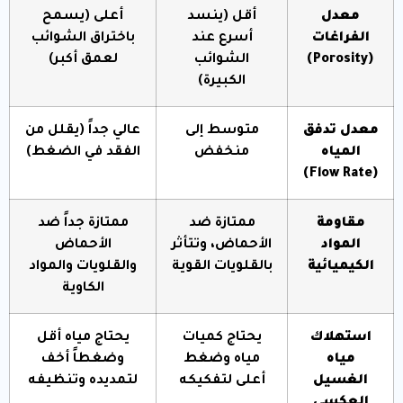
معدل
أقل (ينسد
أعلى (يسمح
الفراغات
أسرع عند
باختراق الشوائب
(Porosity)
الشوائب
لعمق أكبر)
الكبيرة)
معدل تدفق
متوسط إلى
عالي جداً (يقلل من
المياه
منخفض
الفقد في الضغط)
(Flow Rate)
مقاومة
ممتازة ضد
ممتازة جداً ضد
المواد
الأحماض، وتتأثر
الأحماض
الكيميائية
بالقلويات القوية
والقلويات والمواد
الكاوية
استهلاك
يحتاج كميات
يحتاج مياه أقل
مياه
مياه وضغط
وضغطاً أخف
الغسيل
أعلى لتفكيكه
لتمديده وتنظيفه