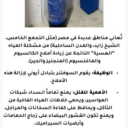
تُعاني مناطق عديدة في مصر (مثل التجمع الخامس،
الشيخ زايد، والمدن الساحلية) من مشكلة المياه
“العسرة” الناتجة عن زيادة أملاح الكالسيوم
والماغنسيوم (المنجنيز والجير).
الوظيفة:
يقوم السوفتنر بتبادل أيوني لإزالة هذه
الأملاح.
الأهمية للفلل:
يمنع تماماً انسداد شبكات
المواسير، ويحمي خلاطات المياه الفاخرة من
التآكل، ويحافظ على كفاءة السخانات والمراجل،
ويمنع تكون القشور البيضاء على زجاج الحمامات
وأرضيات السيراميك.