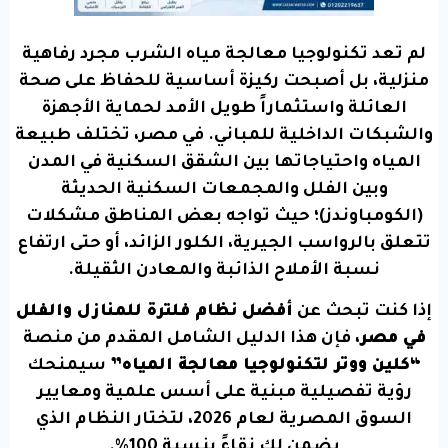
لم تعد تكنولوجيا معالجة مياه الشرب مجرد رفاهية
منزلية، بل أصبحت ركيزة أساسية للحفاظ على صحة
العائلة واستثماراً طويل الأمد لحماية الأجهزة
والشبكات الداخلية للمباني. في مصر، تختلف طبيعة
المياه واحتياجاتها بين الشقق السكنية في المدن
وبين الفلل والمجمعات السكنية الحديثة
(الكومباوندز)؛ حيث تواجه بعض المناطق مشكلات
تتعلق بالرواسب الجيرية، الكلور الزائد، أو حتى ارتفاع
نسبة الأملاح الذائبة والمعادن الثقيلة.
إذا كنت تبحث عن
أفضل نظام فلترة للمنازل والفلل
في مصر
، فإن هذا الدليل الشامل المقدم من منصة
“كلين ووتر لتكنولوجيا معالجة المياه”
سيمنحك
رؤية تفصيلية مبنية على أسس علمية ومعايير
السوق المصرية لعام 2026، لتختار النظام الذي
يضمن لك نقاءً بنسبة 100%.