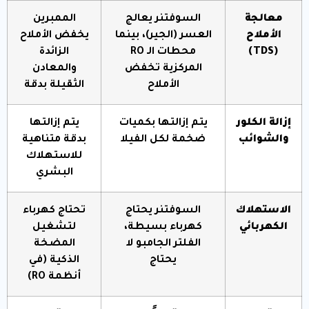
معالجة
السوفتنر يعالج
الممبرين
الأملاح
العسر (الجير)، بينما
يخفض الأملاح
(TDS)
محطات الـ RO
الزائدة
المركزية تخفض
والمعادن
الأملاح
الثقيلة بدقة
إزالة الكلور
يتم إزالتها بكميات
يتم إزالتها
والشوائب
ضخمة لكل الفيلا
بدقة متناهية
للاستهلاك
البشري
الاستهلاك
السوفتنر يحتاج
تحتاج كهرباء
الكهربائي
كهرباء بسيطة،
لتشغيل
الفلتر الجامبو لا
المضخة
يحتاج
الذكية (في
أنظمة RO)