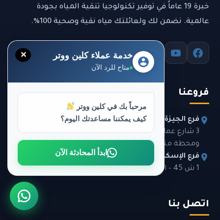
خبرة 19 عاماً في توفير تكنولوجيا تنقية المياه بجودة
عالمية. نضمن لك ولعائلتك مياه نقية وصحية 100%.
خدمة عملاء كلين ووتر
✕
متاح للرد الآن
فروعنا
مرحباً بك في كلين ووتر
كيف يمكننا مساعدتك اليوم؟
فرع الجيزة:
3 شارع عمار بن ياسر، متفرع من شارع الهرم، بجوار بي تك
ومحطة مترو الجيزة.
ابدأ المحادثة الآن
فرع الإسكندرية:
1 ش 45 – العصافرة بحري أعلى النفق برج بانوراما.
اتصل بنا