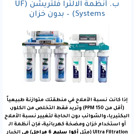
ب. أنظمة الالترا فلتريشن (UF
Systems) – بدون خزان
إذا كانت نسبة الأملاح في منطقتك متوازنة طبيعياً
(أقل من 150 PPM) وتريد فقط التخلص من الكلور،
البكتيريا، والشوائب دون الحاجة لتغيير نسبة الأملاح
أو استخدام خزان ومضخة كهربائية، فإن أنظمة الـ
Ultra Filtration (مثل
أكوا سليم 6 مراحل
) هي الخيار