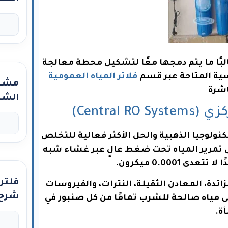
تحلية
لبًا ما يتم دمجها معًا لتشكيل محطة معالجة
ية المتاحة عبر قسم
فلاتر المياه العمومية
مشاك
شرة
الشا
Central)
معها
تناضح العكسي (Reverse Osmosis) هو التكنولوجيا الذهبية والحل الأكثر فعالية للتخلص
ى تمرير المياه تحت ضغط عالٍ عبر غشاء شبه
0.0001
ميكرون.
لزائدة، المعادن الثقيلة، النترات، والفيروسات
شرح 
يضمن الحصول على مياه صالحة للشرب تمامًا من كل صنبور في
المو
ة.
بالت