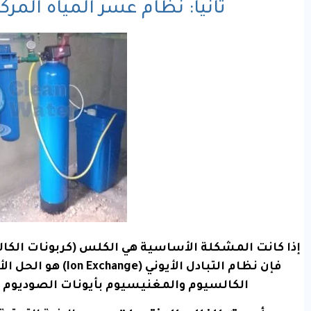
ثانياً: نظام عسر المياه المركزي ( Softeners
إذا كانت المشكلة الأساسية هي الكلس (كربونات الكا
فإن نظام التبادل الأ
الكالسيوم والمغنيسيوم بأيونات الصوديوم باس