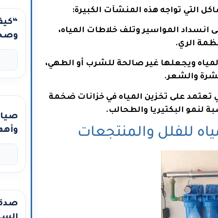
كل التي تواجه هذه المنشآت الكبيرة:
“كيف
ى انسداد المواسير وتلف خلاطات المياه،
وصحي
ظمة الري.
مزرع
محطا
مياه ويجعلها غير صالحة للشرب أو الطهي،
كربو
شرة والشعر.
جران
 تعتمد على تخزين المياه في خزانات ضخمة
ة لنمو البكتيريا والطحالب.
صيان
وأهم
صدقة
السن