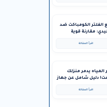
الفلتر الكومباكت ضد
يدي: مقارنة قوية
 لك الأفضل لصحة
اقرأ المقالة
تك
المياه يدمر منزلك
! دليل شامل عن جهاز
وفتنر” (جهاز عسر
اقرأ المقالة
ء) ومتى تحتاجه؟