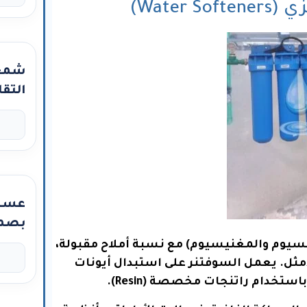
Water)
شمع 
التقل
تكشف
عائل
عسر 
بصمت
“الس
لسيوم والمغنيسيوم) مع نسبة أملاح مقبولة،
الما
يوني (Ion Exchange) هو الحل الأمثل. يعمل السوفتنر على استبدال أيونات
تخدام راتنجات مخصصة (Resin).