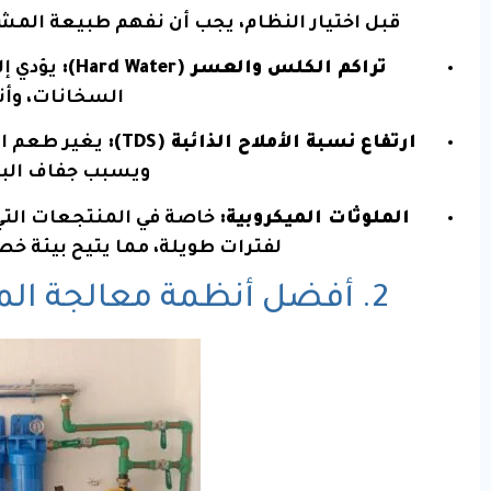
قبل اختيار النظام، يجب أن نفهم طبيعة المشا
تراكم الكلس والعسر (Hard Water):
يؤدي إل
السخانات، وأن
ارتفاع نسبة الأملاح الذائبة (TDS):
يغير طعم ال
ويسبب جفاف الب
الملوثات الميكروبية:
خاصة في المنتجعات التي
لفترات طويلة، مما يتيح بيئة خصب
2. أفضل أنظمة معالجة المياه للفلل والمنتجعات