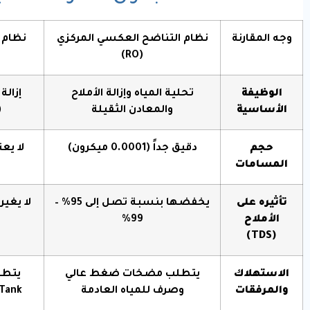
وجه المقارنة
نظام التناضح العكسي المركزي
(RO)
الوظيفة
تحلية المياه وإزالة الأملاح
إزالة
الأساسية
والمعادن الثقيلة
(
حجم
دقيق جداً (
0.0001
ميكرون)
لا يع
المسامات
تأثيره على
يخفضها بنسبة تصل إلى 95% –
لا يغير
الأملاح
99%
(TDS)
الاستهلاك
يتطلب مضخات ضغط عالي
والمرفقات
وصرف للمياه العادمة
Tank) للتنشيط الدور