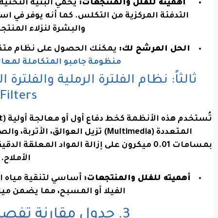
أهميته للفلل والمنتجعات:
يحمي البنية التحتية
التدفئة المركزية من التكلس. كما أنه يوفر في
والبشرة لنزلاء المنتجع
الحل المرشح لك:
يمكنك الحصول على نظام متكام
منظومة جامبو المتكاملة لمعال
Filters)
بمسامات
0.01
ميكرون على إزالة المواد المعلقة الدقيقة
الأملاح.
أهميته للفلل والمنتجعات:
أساسي لتنقية مياه ال
الفيلا أو المسبح، مما يضمن مياه
3. جدول مقارنة تفصيلي بين الأنظمة