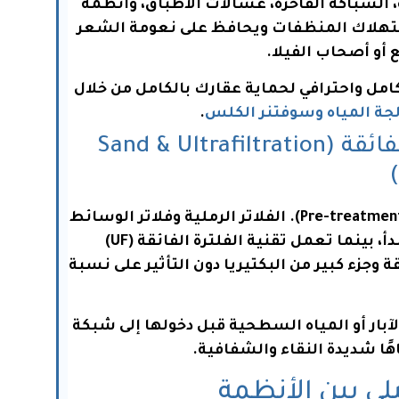
، السباكة الفاخرة، غسالات الأطباق، وأنظمة
 استهلاك المنظفات ويحافظ على نعومة الشعر
 أو أصحاب الفيلا.
ل واحترافي لحماية عقارك بالكامل من خلال
جة المياه وسوفتنر الكلس
.
ثالثاً: نظام الفلترة الرملية والفلترة الفائقة (Sand & Ultrafiltration
تُستخدم هذه الأنظمة كخط دفاع أول أو معالجة أولية (Pre-treatment). الفلاتر الرملية وفلاتر الوسائط
المتعددة (Multimedia) تزيل العوالق، الأتربة، والصدأ، بينما تعمل تقنية الفلترة الفائقة (UF)
 وجزء كبير من البكتيريا دون التأثير على نسبة
آبار أو المياه السطحية قبل دخولها إلى شبكة
ًا شديدة النقاء والشفافية.