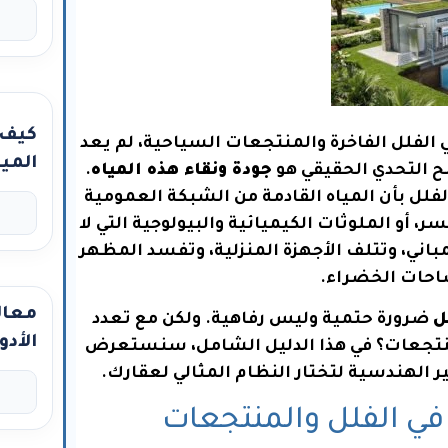
كيف 
 الفلل الفاخرة والمنتجعات السياحية، لم يعد
ح التحدي الحقيقي هو
جودة ونقاء هذه المياه
.
بين م
الفلل بأن المياه القادمة من الشبكة العمومية
وسعر
ر، أو الملوثات الكيميائية والبيولوجية التي لا
مباني، وتتلف الأجهزة المنزلية، وتفسد المظهر
احات الخضراء.
معال
ل
ضرورة حتمية وليس رفاهية. ولكن مع تعدد
الأد
لمنتجعات؟ في هذا الدليل الشامل، سنستعرض
متقد
يير الهندسية لتختار النظام المثالي لعقارك.
الجو