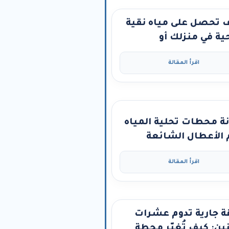
 تحصل على مياه نقية
ة في منزلك أو
تك، اومصنعك، مع
اقرأ المقالة
ت تحلية كلين ووتر –
ن جاكوب ومضخة
دفوس”
ة محطات تحلية المياه
 الأعطال الشائعة
اقرأ المقالة
 جارية تدوم عشرات
ين: كيف تُغيّر محطة