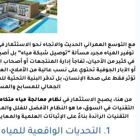
مع التوسع العمراني الحديث والاتجاه نحو الاستثمار في
توفير المياه مجرد مسألة “توصيل شبكة مياه” بل أصب
في كثير من الأحيان، تفاجأ إدارة المنتجعات أو أصحاب 
أو الآبار الجوفية تحتوي على نسب عالية من الأملاح، العس
تؤثر فقط على صحة الإنسان، بل تدمّر البنية التحتية لل
الجمالي للمسابح والمس
من هنا، يصبح الاستثمار في
نظام معالجة مياه متكام
التقنيات في السوق، ما هو النظام الأفضل للفلل وا
التقنيات الرائدة بناءً على الإثباتات العلمية والمعا
1. التحديات الواقعية للمياه في الفلل والمنتجعات