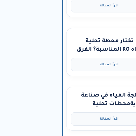
اقرأ المقالة
تختار محطة تحلية
المياه RO المناسبة؟ الفرق
حطات البحر والآبار
اقرأ المقالة
 كل نوع”
جة المياه في صناعة
ويةمحطات تحلية
مة تضمن أعلى معايير
اقرأ المقالة
دة