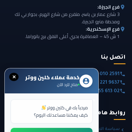
فرع الجيزة:
3 شارع عمار بن ياسر، متفرع من شارع الهرم، بجوار بي تك
ومحطة مترو الجيزة.
فرع الإسكندرية:
1 ش 45 – العصافرة بحري أعلى النفق برج بانوراما.
اتصل بنا
0020 101 010 2591
خدمة عملاء كلين ووتر
✕
0020 120 221 9637
متاح للرد الآن
0020 355 613 02
مرحباً بك في كلين ووتر
روابط هامة
كيف يمكننا مساعدتك اليوم؟
سياسة الاسترداد والإرجاع