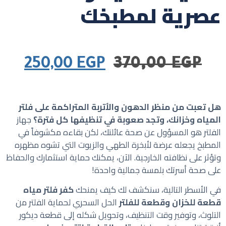
عصرية لمطبخك
250,00
EGP
370,00
EGP
هل تعبت من منظر الدهون والأتربة المتراكمة على فلتر
المياه وخزانك، وتجد صعوبة في تنظيفها كل فترة؟
جهاز
الفلتر هو المسؤول عن صحة عائلتك، لكن بقاءه مكشوفاً في
المطبخ يجعله عرضة لأبخرة الطهي والزيوت التي تشوه مظهره
وتؤثر على نظافته الخارجية. الآن، يمكنك حماية استثمارك والحفاظ
على صحة أسرتك بلمسة جمالية واحدة!
في الأسطر التالية، سنكشف لك كيف يمنحك
كفر فلتر مياه
قطعة للخزان وقطعة للفلتر
الحل السحري لحماية الفلتر من
التلوث، وتوفير وقت التنظيف، وتحويل شكله إلى قطعة ديكور