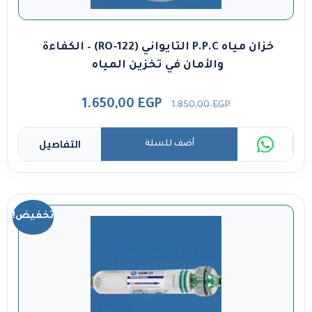
خزان مياه P.P.C التايواني (RO-122) – الكفاءة
والأمان في تخزين المياه
1.650,00
EGP
1.850,00
EGP
التفاصيل
أضف للسلة
تخفيض!