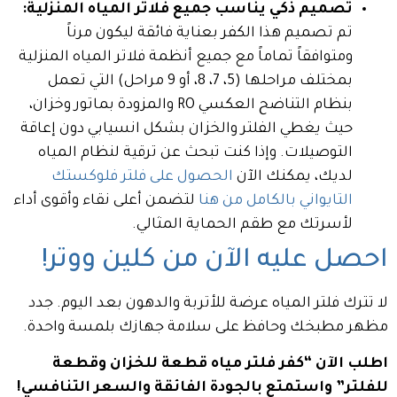
تصميم ذكي يناسب جميع فلاتر المياه المنزلية:
تم تصميم هذا الكفر بعناية فائقة ليكون مرناً
ومتوافقاً تماماً مع جميع أنظمة فلاتر المياه المنزلية
بمختلف مراحلها (5، 7، 8، أو 9 مراحل) التي تعمل
بنظام التناضح العكسي RO والمزودة بماتور وخزان،
حيث يغطي الفلتر والخزان بشكل انسيابي دون إعاقة
التوصيلات. وإذا كنت تبحث عن ترقية لنظام المياه
لديك، يمكنك الآن
الحصول على فلتر فلوكستك
التايواني بالكامل من هنا
لتضمن أعلى نقاء وأقوى أداء
لأسرتك مع طقم الحماية المثالي.
احصل عليه الآن من كلين ووتر!
لا تترك فلتر المياه عرضة للأتربة والدهون بعد اليوم. جدد
مظهر مطبخك وحافظ على سلامة جهازك بلمسة واحدة.
اطلب الآن “كفر فلتر مياه قطعة للخزان وقطعة
للفلتر” واستمتع بالجودة الفائقة والسعر التنافسي!