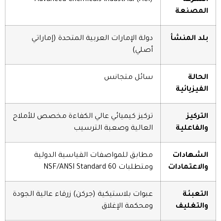
الشركة
Advanced Chemicals Industrial (ACI)
المصنعة
بلد المنشأ
دولة الإمارات العربية المتحدة (إماراتي
أصلي)
الحالة
سائل متجانس
الفيزيائية
التركيز
تركيز كيميائي عالي الكفاءة مخصص للأملاح
والفاعلية
العالية وصعبة الترسيب
الشهادات
مطابق للمواصفات القياسية الدولية
والاعتمادات
ومتطلبات NSF/ANSI Standard 60
التعبئة
عبوات بلاستيكية (جركن) زرقاء عالية الجودة
والتغليف
ومحكمة الإغلاق