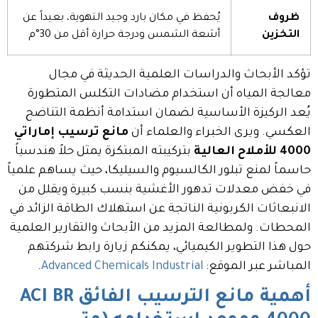
ظروف
يُحفظ في مكان بارد وجيد التهوية، بعيداً عن
التخزين
أشعة الشمس ودرجة حرارة أقل من 30°م
تؤكد الأبحاث والدراسات العلمية الحديثة في مجال
معالجة المياه أن استخدام مضادات التكلس المتطورة
يُعد الركيزة الأساسية لضمان استدامة أنظمة التناضح
العكسي. ويرى الخبراء والعلماء أن
مانع ترسيب إماراتي
4000 للأملاح العالية
بتركيبته المبتكرة يمثل حلاً هندسياً
حاسماً لمنع تبلور الكالسيوم والسيليكا، حيث يساهم علمياً
في خفض معدلات تدهور الأغشية بنسب كبيرة ويقلل من
الانبعاثات الكربونية الناتجة عن استهلاك الطاقة الزائد في
المحطات. ولمطالعة المزيد من الأبحاث والتقارير العلمية
حول هذا التطوير الكيميائي، يمكنكم زيارة رابط شركتهم
المباشر عبر الموقع:
Advanced Chemicals Industrial
.
أهمية مانع الترسيب الفائق ACI BR