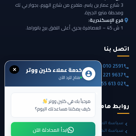
3 شارع عمار بن ياسر، متفرع من شارع الهرم، بجوار بي تك
ومحطة مترو الجيزة.
فرع الإسكندرية:
1 ش 45 – العصافرة بحري أعلى النفق برج بانوراما.
اتصل بنا
0020 101 010 2591
خدمة عملاء كلين ووتر
✕
0020 120 221 9637
متاح للرد الآن
0020 355 613 02
مرحباً بك في كلين ووتر
روابط هامة
كيف يمكننا مساعدتك اليوم؟
سياسة الاسترداد والإرجاع
ابدأ المحادثة الآن
سياسة الخصوصية