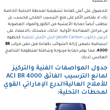
الأغشية.
للحصول على أعلى كفاءة تشغيلية لمحطة التحلية الخاصة
بك، لا يقتصر الأمر على منع الترسيب الملحي فحسب، بل
يتطلب أيضاً حماية الأغشية من الكلور والمواد العضوية
في مراحل المعالجة الأولية. لذلك، ننصحك بالاعتماد على
كربون جاكوب Jacobi Carbon الحل الأمثل للتنقية
كخطوة
استباقية تضمن إزالة الشوائب بكفاءة قبل حقن مركب
BR
4000
، مما يوفر حماية مزدوجة وشاملة لمنظومة التناضح
العكسي لديك.
جدول المواصفات الفنية والتركيز
لمانع الترسيب الفائق ACI BR 4000
للأملاح العاليةالـدرع الإماراتي القوي
لمحطات التحلية: