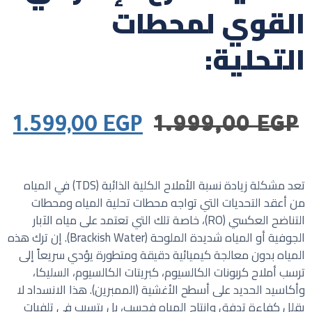
القوي لمحطات
التحلية:
1.599,00
EGP
1.999,00
EGP
تعد مشكلة زيادة نسبة الأملاح الكلية الذائبة (TDS) في المياه
من أعقد التحديات التي تواجه محطات تحلية المياه ومحطات
التناضح العكسي (RO)، خاصة تلك التي تعتمد على مياه الآبار
الجوفية أو المياه شديدة الملوحة (Brackish Water). إن ترك هذه
المياه بدون معالجة كيميائية دقيقة ومتطورة يؤدي سريعاً إلى
ترسب أملاح كربونات الكالسيوم، كبريتات الكالسيوم، السليكا،
وأكاسيد الحديد على أسطح الأغشية (الممبرين). هذا الانسداد لا
يقلل كفاءة تدفق وإنتاج المياه فحسب، بل يتسبب في تلفيات