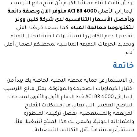
نود أن نلفت انتباه عملائنا الكرام بأن منتج مانع الترسيب
الإماراتي الأصلي
ACI BR 4000
متوفر الآن وبصفة دائمة
وبأفضل الأسعار التنافسية لدى شركة كلين ووتر
لـتكنولوجيا معالجة المياه
. كما يسعد فريقنا الفني
بتقديم الدعم الكامل والاستشارات الفنية لتحليل المياه
وتحديد الجرعات الدقيقة المناسبة لمحطتكم لضمان أعلى
أداء.
خاتمة
إن الاستثمار في حماية محطة التحلية الخاصة بك يبدأ من
اختيار الكيماويات الصحيحة والموثوقة. يمثل مانع الترسيب
الإماراتي ACI BR 4000 خط الدفاع الأول والأقوى لمحطات
التناضح العكسي التي تعاني من مشكلات الأملاح
المرتفعة والمستعصية. بفضل تركيبته المتطورة
واعتماداته الدولية، يضمن لك هذا المنتج تشغيلاً آمناً،
مستقراً، ومستداماً بأقل التكاليف التشغيلية.