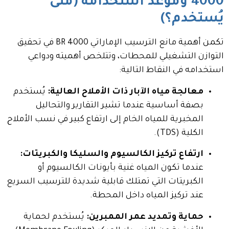
4000
وموعد استخدامه (متى
يُستخدم؟)
تكمن أهمية مانع الترسيب الإماراتي BR 4000 في تحقيق
التوازن التشغيلي للمحطات، وتتلخص أهميته ودواعي
استخدامه في النقاط التالية:
معالجة مياه الآبار ذات الأملاح العالية:
يُستخدم
بصفة أساسية عندما تشير التقارير والتحاليل
المخبرية للمياه الخام إلى ارتفاع كبير في نسب الأملاح
الكلية (TDS).
ارتفاع تركيز الكالسيوم والسليكا والكبريتات:
عندما تكون المياه غنية بأيونات الكالسيوم أو
الكبريتات التي تمتلك قابلية شديدة للترسيب السريع
عند تركيز المياه داخل المحطة.
حماية وتمديد عمر الممبرين:
يُستخدم لحماية