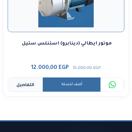
موتور ايطالي (دينابرو) استنلس ستيل
12.000,00
EGP
15.000,00
EGP
التفاصيل
أضف للسلة