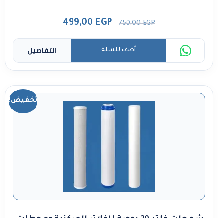
499,00
EGP
750,00
EGP
التفاصيل
أضف للسلة
تخفيض!