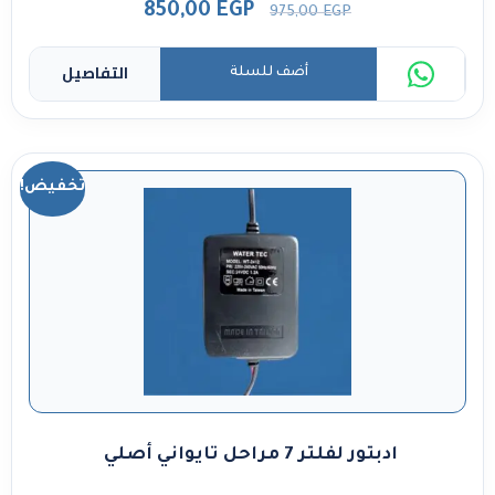
850,00
EGP
975,00
EGP
التفاصيل
أضف للسلة
تخفيض!
ادبتور لفلتر 7 مراحل تايواني أصلي