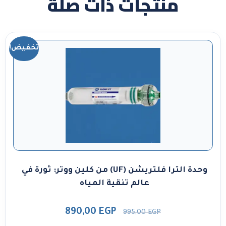
منتجات ذات صلة
تخفيض!
وحدة الترا فلتريشن (UF) من كلين ووتر: ثورة في
عالم تنقية المياه
890,00
EGP
995,00
EGP