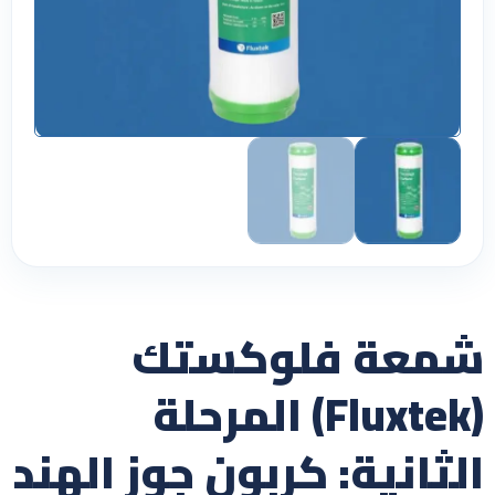
شمعة فلوكستك
(Fluxtek) المرحلة
الثانية: كربون جوز الهند