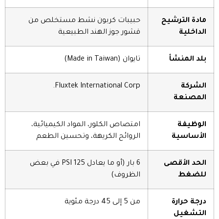
مادة الترشيح
حبيبات كربون نشط مستخلص من
الداخلية
قشور جوز الهند الطبيعية
بلد المنشأ
تايوان (Made in Taiwan)
الشركة
Fluxtek International Corp.
المصنعة
الوظيفة
امتصاص الكلور، المواد الكيميائية،
الأساسية
الروائح الكريهة، وتحسين الطعم
الحد الأقصى
6 بار (أو ما يعادل 125 PSI في بعض
للضغط
الظروف)
درجة حرارة
من 5 إلى 45 درجة مئوية
التشغيل