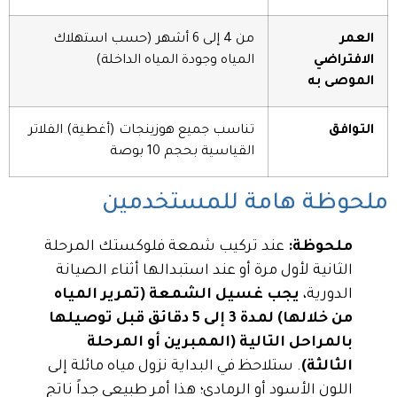
العمر
من 4 إلى 6 أشهر (حسب استهلاك
الافتراضي
المياه وجودة المياه الداخلة)
الموصى به
التوافق
تناسب جميع هوزينجات (أغطية) الفلاتر
القياسية بحجم 10 بوصة
ملحوظة هامة للمستخدمين
ملحوظة:
عند تركيب شمعة فلوكستك المرحلة
الثانية لأول مرة أو عند استبدالها أثناء الصيانة
الدورية،
يجب غسيل الشمعة (تمرير المياه
من خلالها) لمدة 3 إلى 5 دقائق قبل توصيلها
بالمراحل التالية (الممبرين أو المرحلة
الثالثة)
. ستلاحظ في البداية نزول مياه مائلة إلى
اللون الأسود أو الرمادي؛ هذا أمر طبيعي جداً ناتج