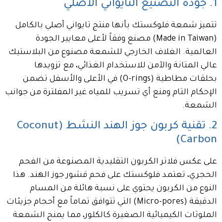
1. جودة التصنيع التايواني الأصلي
تتميز شمعة فلوكستك بأنها منتج تايواني أصلي بالكامل
(Made in Taiwan) مصنع وفقاً لأعلى معايير الجودة
العالمية. الغلاف الخارجي للشمعة مصنوع من البلاستيك
عالي المتانة والآمن للاستخدام الغذائي، مع تزويدها
بحلقات مطاطية (O-rings) في الأعلى والأسفل تضمن
الإحكام التام ومنع أي تسريب للمياه غير المفلترة من جوانب
الشمعة.
2. تقنية كربون جوز الهند النشط (Coconut
Carbon)
على عكس فلاتر الكربون التقليدية المصنوعة من الفحم
الحجري، تعتمد فلوكستك على فحم قشور جوز الهند. هذا
النوع من الكربون يحتوي على نسبة هائلة من المسام
الدقيقة (Micro-pores) التي تتوافق تماماً مع أحجام جزيئات
الملوثات الكيميائية الصغيرة كالكلور، مما يمنح الشمعة