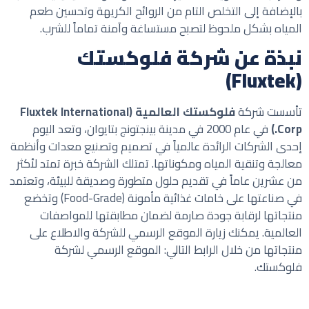
بالإضافة إلى التخلص التام من الروائح الكريهة وتحسين طعم
المياه بشكل ملحوظ لتصبح مستساغة وآمنة تماماً للشرب.
نبذة عن شركة فلوكستك
(Fluxtek)
تأسست شركة
فلوكستك العالمية (Fluxtek International
Corp.)
في عام 2000 في مدينة بينجتونج بتايوان، وتعد اليوم
إحدى الشركات الرائدة عالمياً في تصميم وتصنيع معدات وأنظمة
معالجة وتنقية المياه ومكوناتها. تمتلك الشركة خبرة تمتد لأكثر
من عشرين عاماً في تقديم حلول متطورة وصديقة للبيئة، وتعتمد
في صناعتها على خامات غذائية مأمونة (Food-Grade) وتخضع
منتجاتها لرقابة جودة صارمة لضمان مطابقتها للمواصفات
العالمية. يمكنك زيارة الموقع الرسمي للشركة والاطلاع على
منتجاتها من خلال الرابط التالي:
الموقع الرسمي لشركة
فلوكستك
.