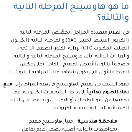
ما هو هاوسينج المرحلة الثانية
والثالثة؟
في الفلاتر متعددة المراحل، تخصَّص المرحلة الثانية
(الكربون النشط الحبيبي
C
A
G
) والمرحلة الثالثة (الكربون
الصلب المكبوت
CTO
) لإزالة الكلور، الطعم، الرائحة،
والغازات الذائبة. يأتي هاوسينج المرحلة الثانية والثالثة
مصمماً باللون الأبيض المعتم بالكامل (على عكس
المرحلة الأولى التي تكون شفافة غالباً لمراقبة الشوائب).
يعود السبب في تعتيم الهاوسينج في هذه المراحل إلى
منع
نفاذ الضوء نهائياً
إلى داخل الشمعات الكربونية، مما
يحميها من نمو الطحالب أو البكتيريا، ويحافظ على البيئة
الكيميائية المثالية للتنقية الكربونية.
ملاحظة هندسية:
اختيار هاوسينج معتم
بمواصفات تايوانية أصلية يضمن عدم تفاعل