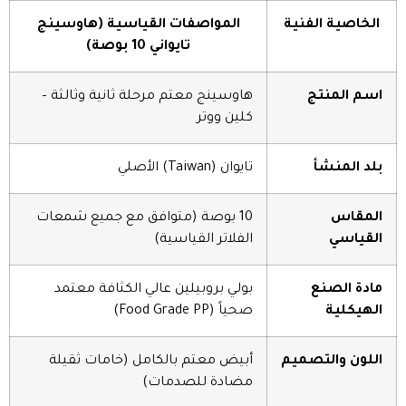
الخاصية الفنية
المواصفات القياسية (هاوسينج
تايواني 10 بوصة)
اسم المنتج
هاوسينج معتم مرحلة ثانية وثالثة –
كلين ووتر
بلد المنشأ
تايوان (Taiwan) الأصلي
المقاس
10 بوصة (متوافق مع جميع شمعات
القياسي
الفلاتر القياسية)
مادة الصنع
بولي بروبيلين عالي الكثافة معتمد
الهيكلية
صحياً (Food Grade PP)
اللون والتصميم
أبيض معتم بالكامل (خامات ثقيلة
مضادة للصدمات)