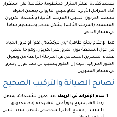
تعتمد كفاءة الفلتر المنزلي كمنظومة متكاملة على استقرار
أداء المراحل الأولى. الهاوسينج التايواني يضمن احتواء
شمعة الكربون الحبيبي (المرحلة الثانية) وشمعة الكربون
المسمط (المرحلة الثالثة) بشكل محكم ومستقيم تماماً
في مسار التدفق.
هذا الإحكام يمنع ظاهرة
“باي ديركشنال فلو”
أو مرور المياه
من حول الشمعة دون المرور عبر الكربون، وهو ما يحمي
غشاء الممبرين الحساس في المرحلة الرابعة من وصول
الكلور الحر إليه، حيث إن الكلور يتسبب في تلف فوري وتمزق
في مسام الممبرين.
نصائح الصيانة والتركيب الصحيح
عدم الإفراط في الربط:
عند تغيير الشمعات، يفضل
ربط الهاوسينج يدوياً حتى النهاية ثم إحكامه برفق
باستخدام مفتاح الفلتر المخصص، لتجنب تمدد السن