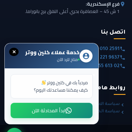
فرع الإسكندرية:
1 ش 45 – العصافرة بحري أعلى النفق برج بانوراما.
اتصل بنا
0020 101 010 2591
خدمة عملاء كلين ووتر
✕
0020 120 221 9637
متاح للرد الآن
0020 355 613 02
مرحباً بك في كلين ووتر
روابط هامة
كيف يمكننا مساعدتك اليوم؟
سياسة الاسترداد والإرجاع
ابدأ المحادثة الآن
سياسة الخصوصية