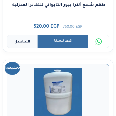
طقم شمع ألترا بيور التايواني للفلاتر المنزلية
520,00
EGP
750,00
EGP
التفاصيل
أضف للسلة
تخفيض!