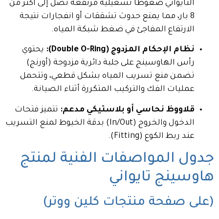
التايواني ضغوطاً تشغيلية مرتفعة تصل إلى أكثر من
8 بار، مما يمنع حدوث تشققات أو انفجارات نتيجة
الارتفاع المفاجئ في ضغط شبكة المياه.
نظام الإحكام المزدوج (Double O-Ring):
يحتوي
رأس الهاوسينج على جلبة دائرية مزدوجة (أورنج)
تضمن منع تسريب المياه بشكل قطعي، وتتحمل
عمليات الفك والتركيب المتكررة أثناء الصيانة.
قلاووظ نحاسي أو بلاستيكي مدعم:
تتميز فتحات
الدخول والخروج (In/Out) بدقة الخيوط لمنع التسريب
عند ربط الكوع (Fitting).
جدول المواصفات الفنية لمنتج
هاوسينج تايواني
(على صفحة منتجات كلين ووتر)