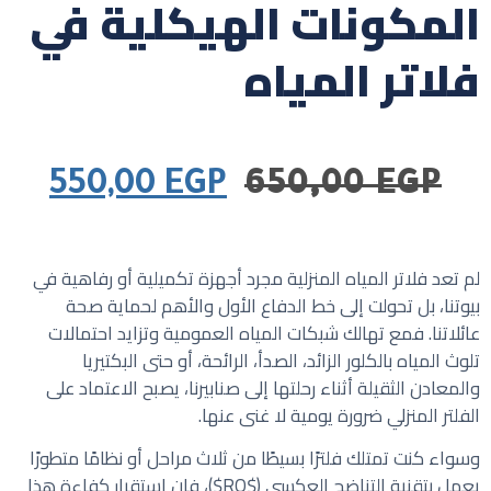
المكونات الهيكلية في
فلاتر المياه
550,00
EGP
650,00
EGP
لم تعد فلاتر المياه المنزلية مجرد أجهزة تكميلية أو رفاهية في
بيوتنا، بل تحولت إلى خط الدفاع الأول والأهم لحماية صحة
عائلاتنا. فمع تهالك شبكات المياه العمومية وتزايد احتمالات
تلوث المياه بالكلور الزائد، الصدأ، الرائحة، أو حتى البكتيريا
والمعادن الثقيلة أثناء رحلتها إلى صنابيرنا، يصبح الاعتماد على
الفلتر المنزلي ضرورة يومية لا غنى عنها.
وسواء كنت تمتلك فلترًا بسيطًا من ثلاث مراحل أو نظامًا متطورًا
يعمل بتقنية التناضح العكسي (
$RO$
)، فإن استقرار كفاءة هذا