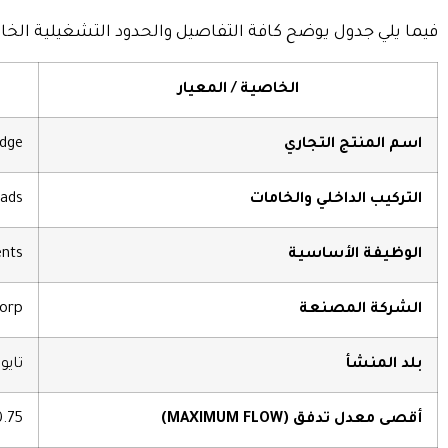
فيما يلي جدول يوضح كافة التفاصيل والحدود التشغيلية الخ
الخاصية / المعيار
اسم المنتج التجاري
idge
التركيب الداخلي والخامات
eads
الوظيفة الأساسية
 elements
الشركة المصنعة
orp.
بلد المنشأ
تايوان (iwan
أقصى معدل تدفق (MAXIMUM FLOW)
0.75 جالون في الدقيقة (.75