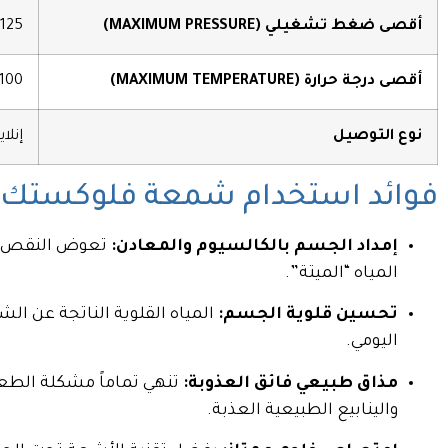
أقصى ضغط تشغيلي (MAXIMUM PRESSURE)
125 رطل على البوصة المربعة (125 PSI)
أقصى درجة حرارة (MAXIMUM TEMPERATURE)
100 درجة فهرنهايت (100 °F) / ما يعادل 38 درجة مئو
نوع التوصيل
إنلاين (Inline) سريع أو 
فوائد استخدام شمعة فلوكستك كالسيت 5 في 
إمداد الجسم بالكالسيوم والمعادن:
تعوض النقص الح
المياه “الميتة”.
تحسين قلوية الجسم:
المياه القلوية الناتجة عن 
اليومي.
مذاق طبيعي فائق العذوبة:
والينابيع الطبيعية العذبة.