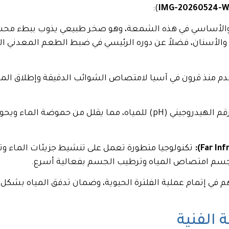
):
IMG-20260524-W
والأساسي في هذه الشمعة، وهو صخر طبيعي يذوب ببطء محسو
والأسنان، فضلاً عن دوره الرئيسي في ضبط الطعم المعدني ا
 منذ قرون في آسيا لامتصاص الشوائب الدقيقة وإطلاق المعا
تعمل على رفع الرقم الهيدروجيني (pH) للمياه، مما يقلل من ح
تكنولوجيا متطورة تعمل على تنشيط جزيئات الماء وت
لجسم امتصاص المياه وترطيب الجسم بفعالية أسرع.
في إتمام عملية الفلترة الحيوية، وضمان تدفق المياه بشكل مت
الفنية