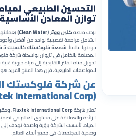
التحسين الطبيعي لمياه 
توازن المعادن الأساسية
ترحب منصة
كلين ووتر (Clean Water)
بعملائها
الشامل مراجعة تفصيلية لواحد من أفضل وأجود ح
جودتها عالمياً:
شمعة فلوكستك كالسيت 5 في 1 (Fluxtek Multi-Mineral)
المصنعة بالكامل في تايوان بواسطة شركة فلوكس
تحويل مياه الفلتر التقليدية إلى مياه حيوية غني
للمواصفات الطبيعية، فإن هذا المنتج الفريد هو خ
عن شركة فلوكستك الت
(Fluxtek International Corp)
تعتبر شركة
Fluxtek International Corp
، ومقر
الرائدة والعملاقة على مستوى العالم في تصمي
المياه. تأسست الشركة برؤية واضحة تهدف إلى تو
وصحية للمجتمعات في جميع أنحاء العالم.