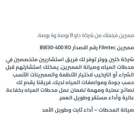
ممبرين فيلمتك من شركة داو 8 بوصة و4 بوصة.
ممبرين Filmtec رقم الاصدار BW30-400 RO
شركة كلين ووتر توفر لك فريق استشاريين متخصصين في
محطات المياه وصيانة الممبرين، يمكنك استشارتهم قبل
الشراء أو التركيب لاختيار الأنظمة والممبرينات الأنسب
حسب جودة ومواصفات المياه لديك. فريقنا يقدم لك
نصائح عملية ومهمة لضمان عمل محطات المياه بكفاءة
عالية وأداء مستقر وطويل العمر.
صيانة المحطات – أداء ثابت وطويل الأمد