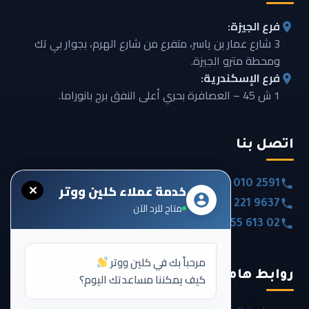
فرع الجيزة:
3 شارع عمار بن ياسر، متفرع من شارع الهرم، بجوار بي تك
ومحطة مترو الجيزة.
فرع الإسكندرية:
1 ش 45 – العصافرة بحري أعلى النفق برج بانوراما.
اتصل بنا
0020 101 010 2591
خدمة عملاء كلين ووتر
✕
0020 120 221 9637
متاح للرد الآن
0020 355 613 02
مرحباً بك في كلين ووتر
روابط هامة
كيف يمكننا مساعدتك اليوم؟