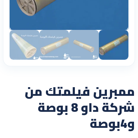
ممبرين فيلمتك من
شركة داو 8 بوصة
و4بوصة