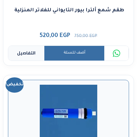
طقم شمع ألترا بيور التايواني للفلاتر المنزلية
520,00
EGP
750,00
EGP
التفاصيل
أضف للسلة
تخفيض!