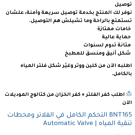
توصيل
نوفر لك المنتج بخدمة توصيل سريعة وآمنة، علشان
تستمتع بالراحة وما تشيلش هم التوصيل.
خامات ممتازة
حماية عالية
متانة تدوم لسنوات
شكل أنيق ومنسق للمطبخ
اطلبه الآن من كلين ووتر وغيّر شكل فلتر المياه
بالكامل.
اطلب كفر الفلتر + كفر الخزان من كتالوج الموديلات
الآن
BNT165 التحكم الكامل في الفلاتر ومحطات
تنقية المياه | Automatic Valve