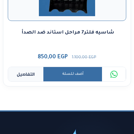
شاسيه فلتر7 مراحل استاند ضد الصدأ
850,00
EGP
1.100,00
EGP
التفاصيل
أضف للسلة