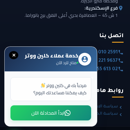
ومحطة مترو الجيزة.
فرع الإسكندرية:
1 ش 45 – العصافرة بحري أعلى النفق برج بانوراما.
اتصل بنا
0020 101 010 2591
خدمة عملاء كلين ووتر
✕
0020 120 221 9637
متاح للرد الآن
0020 355 613 02
مرحباً بك في كلين ووتر
روابط هامة
كيف يمكننا مساعدتك اليوم؟
سياسة الاسترداد والإرجاع
ابدأ المحادثة الآن
سياسة الخصوصية