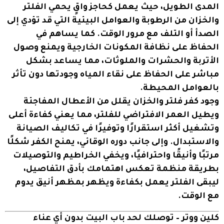
المدى الطويل، حيث يعمل كحاجز واقٍ يحمي الفلتر
والخزان من الرطوبة والعوامل البيئية التي قد تؤدي إلى
الصدأ أو التلف مع مرور الوقت. كما يساهم في
الحفاظ على نظافة المكونات الخارجية ويمنع وصول
الأتربة والحشرات والملوثات، مما يساعد بشكل
مباشر على الحفاظ على نقاء المياه وجودتها دون تأثر
بالعوامل المحيطة.
وجود كفر فلتر والخزان يقلل من الأعطال المفاجئة
ويطيل العمر الافتراضي للفلتر، مما يعني كفاءة أعلى
وتشغيل أكثر استقرارًا وتوفيرًا في تكاليف الصيانة
والاستبدال. وإلى جانب دوره الوقائي، يمنح الكفر شكلًا
مرتبًا وأنيقًا واحترافيًا، ويخفي الخراطيم والتوصيلات
بطريقة منظمة تعكس اهتمامك بأدق التفاصيل،
ليبقى الفلتر يعمل بكفاءة ويظهر بمظهر أنيق يدوم
مع الوقت.
كلين ووتر – توصلك لحد باب البيت بدون أي عناء