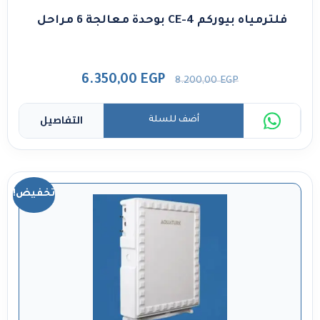
فلترمياه بيوركم CE-4 بوحدة معالجة 6 مراحل
6.350,00
EGP
8.200,00
EGP
التفاصيل
أضف للسلة
تخفيض!