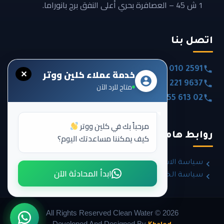
1 ش 45 – العصافرة بحري أعلى النفق برج بانوراما.
اتصل بنا
0020 101 010 2591
خدمة عملاء كلين ووتر
✕
0020 120 221 9637
متاح للرد الآن
0020 355 613 02
مرحباً بك في كلين ووتر
روابط هامة
كيف يمكننا مساعدتك اليوم؟
سياسة الاسترداد والإرجاع
ابدأ المحادثة الآن
سياسة الخصوصية
All Rights Reserved Clean Water ©
2026
Developed And Designed By