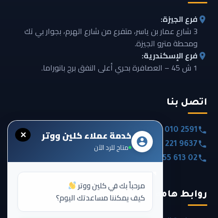
فرع الجيزة:
3 شارع عمار بن ياسر، متفرع من شارع الهرم، بجوار بي تك
ومحطة مترو الجيزة.
فرع الإسكندرية:
1 ش 45 – العصافرة بحري أعلى النفق برج بانوراما.
اتصل بنا
0020 101 010 2591
خدمة عملاء كلين ووتر
✕
0020 120 221 9637
متاح للرد الآن
0020 355 613 02
مرحباً بك في كلين ووتر
روابط هامة
كيف يمكننا مساعدتك اليوم؟