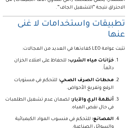
استثماراً يحمي مضختك (التي تساوي آلاف الجنيهات) من
الاحتراق نتيجة “التشغيل الجاف”.
تطبيقات واستخدامات لا غنى
عنها
تثبت عوامة LEO كفاءتها في العديد من المجالات:
خزانات مياه الشرب:
للحفاظ على امتلاء الخزان
دائماً.
محطات الصرف الصحي:
للتحكم في مستويات
الرفع وتفريغ الأحواض.
أنظمة الري والآبار:
لضمان عدم تشغيل الطلمبات
في حال نقص المياه.
المصانع:
للتحكم في منسوب المواد الكيميائية
والسوائل الصناعية.