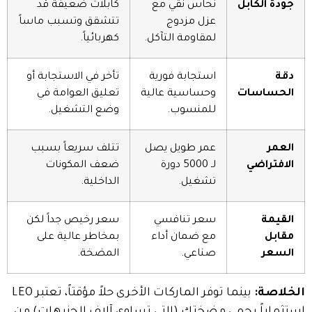
جودة الكابل
نحاس نقي مع
كابلات ضعيفة قد
عزل مزدوج
تتشقق وتسبب ماساً
لمقاومة التآكل.
كهربائياً.
دقة
استجابة فورية
تأخر في الاستجابة أو
الحساسات
وحساسية عالية
تعليق العوامة في
للمنسوب.
وضع التشغيل.
العمر
عمر طويل يصل
تتلف سريعاً بسبب
الافتراضي
لـ 5000 دورة
ضعف المكونات
تشغيل.
الداخلية.
القيمة
سعر تنافسي
سعر رخيص جداً لكن
مقابل
مع ضمان أداء
بمخاطر عالية على
السعر
صناعي.
المضخة.
الخلاصة:
بينما توفر الماركات الأخرى حلاً مؤقتاً، تعتبر LEO