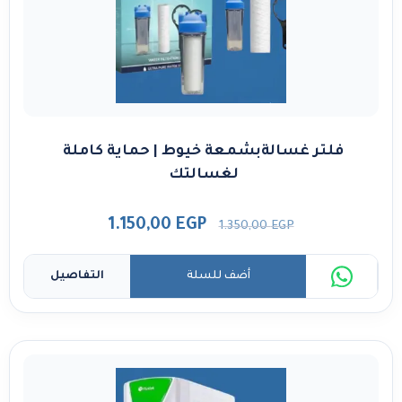
فلتر غسالةبشمعة خيوط | حماية كاملة
لغسالتك
1.150,00
EGP
1.350,00
EGP
أضف للسلة
التفاصيل