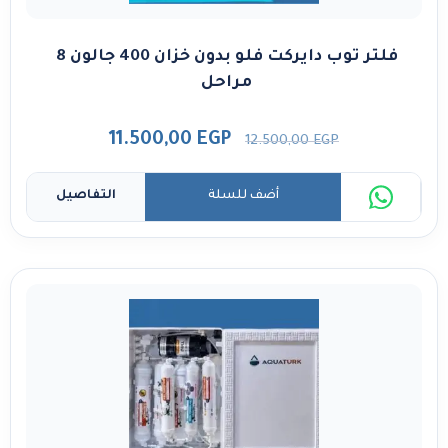
فلتر توب دايركت فلو بدون خزان 400 جالون 8
مراحل
11.500,00
EGP
12.500,00
EGP
أضف للسلة
التفاصيل