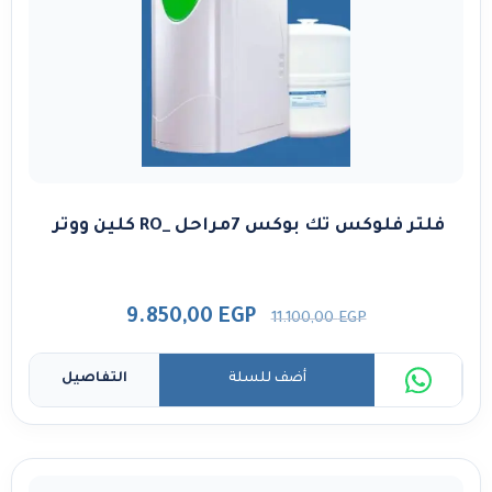
فلتر فلوكس تك بوكس 7مراحل _RO كلين ووتر
9.850,00
EGP
11.100,00
EGP
أضف للسلة
التفاصيل