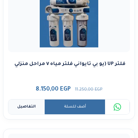
فلتر UP (يو بي تايواني فلتر مياه ٧ مراحل منزلي
8.150,00
EGP
11.250,00
EGP
أضف للسلة
التفاصيل