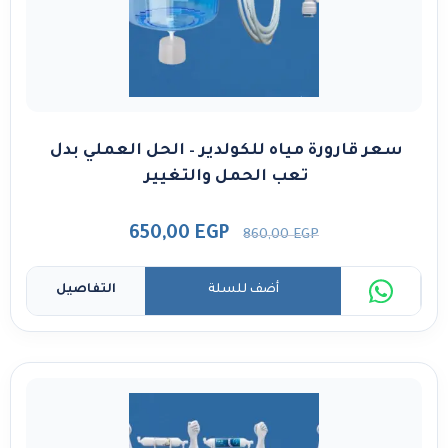
سعر قارورة مياه للكولدير – الحل العملي بدل
تعب الحمل والتغيير
650,00
EGP
860,00
EGP
أضف للسلة
التفاصيل